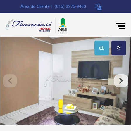
Área do Cliente
|
(015) 3275-9400