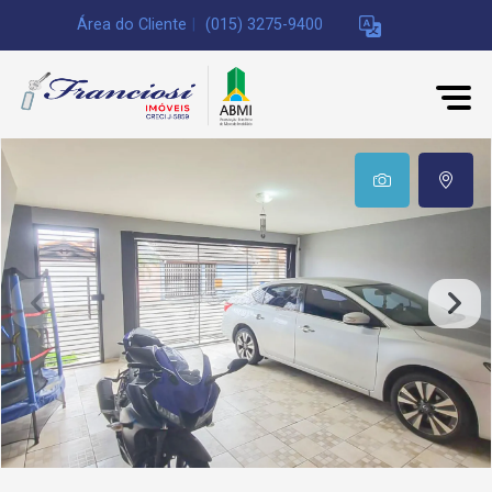
Área do Cliente
|
(015) 3275-9400