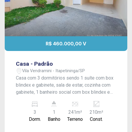
R$ 460.000,00 V
Casa - Padrão
Vila Vendramini - Itapetininga/SP
Casa com 3 dormitórios sendo 1 suíte com box
blindex e gabinete, sala de estar, cozinha com
gabinete, 1 banheiro social com box blindex e
gabinete, área de serviço coberta, quintal médio
com piso, garagem coberta para 1 carro e
3
1
241m²
210m²
entrada para mais 1. Acabamento: laje, piso frio,
Dorm.
Banho
Terreno
Const.
cozinha e banheiro azulejados.