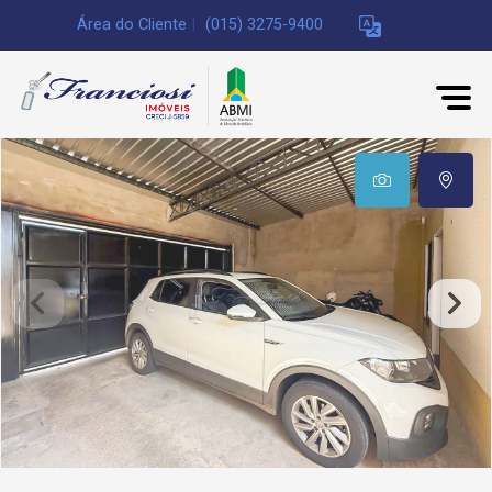
Área do Cliente
|
(015) 3275-9400