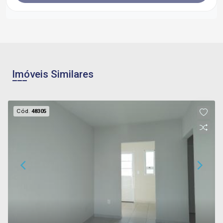
Imóveis Similares
Cód.
48305