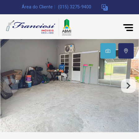
Área do Cliente
|
(015) 3275-9400