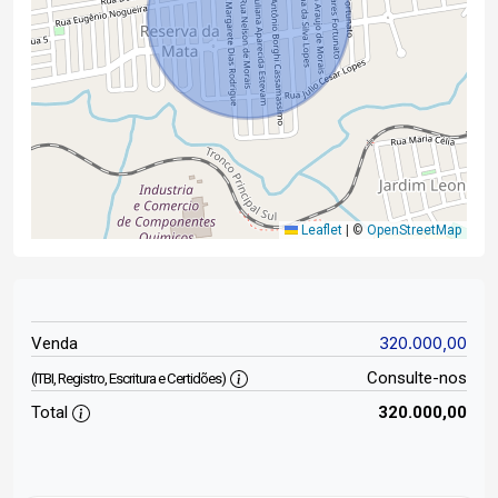
Leaflet
|
©
OpenStreetMap
320.000,00
Venda
Consulte-nos
(ITBI, Registro, Escritura e Certidões)
Total
320.000,00