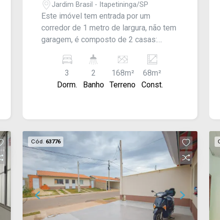
Jardim Brasil - Itapetininga/SP
Este imóvel tem entrada por um
corredor de 1 metro de largura, não tem
garagem, é composto de 2 casas:
Primeira- 02 dormitórios, sala, cozinha,
01 banheiro, lavanderia e quintal.
3
2
168m²
68m²
Segunda - Fundos com 01 quarto, sala,
Dorm.
Banho
Terreno
Const.
cozinha, 01 banheiro e lavanderia.
Cód.
63776