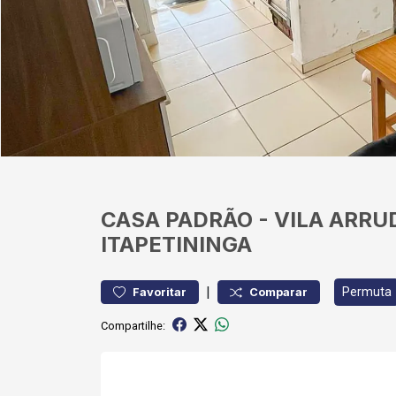
CASA
PADRÃO
-
VILA ARRU
ITAPETININGA
|
Permuta
Favoritar
Comparar
Compartilhe: