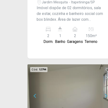
Jardim Mesquita - Itapetininga/SP
Imóvel dispõe de 02 dormitórios, sala
de estar, cozinha e banheiro social com
box blindex. Área de lazer com
churrasqueira, área de serviço, quintal e
garagem para 02 carros. Acabamento:
2
1
2
150m²
Laje, piso frio, porcelanato, blindex e
Dorm.
Banho
Garagens
Terreno
moldura de gesso. CONSULTE-NOS !
#VISITOU/ALUGOU
Cód.
12794