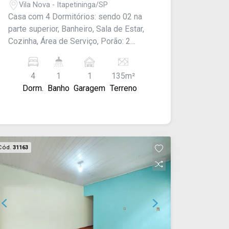
Vila Nova - Itapetininga/SP
Casa com 4 Dormitórios: sendo 02 na
parte superior, Banheiro, Sala de Estar,
Cozinha, Área de Serviço, Porão: 2
cômodos, 1 Garagem: com portão
eletrônico. Estrutura para sobrado.
4
1
1
135m²
Sobra terreno de 5 x 27 m².
Dorm.
Banho
Garagem
Terreno
Acabamento:- teto laje, piso frio e
azulejo pela metade.
Cód.
31163