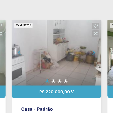
Cód.
32618
R$ 220.000,00 V
Casa - Padrão