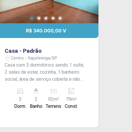
R$ 340.000,00 V
Casa - Padrão
Centro - Itapetininga/SP
Casa com 3 dormitórios sendo 1 suíte,
2 salas de estar, cozinha, 1 banheiro
social, área de serviço coberta e não
dispõe de garagem. Acabamento: forro
pvc e piso frio.
3
2
92m²
79m²
Dorm.
Banho
Terreno
Const.