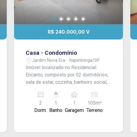
R$ 240.000,00 V
Casa - Condomínio
Jardim Nova Era - Itapetininga/SP
Imóvel localizado no Residencial
Encanto, composto por 02 dormitórios,
sala de estar, cozinha, banheiro social,
área de serviço, quintal nos fundos e
vaga para 01 veículo. Acabamento em
2
1
1
105m²
laje e piso frio.
Dorm.
Banho
Garagem
Terreno