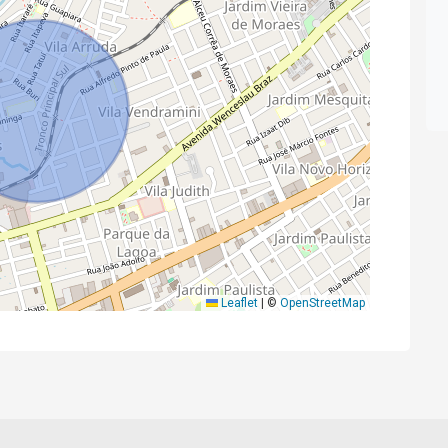
Leaflet
|
©
OpenStreetMap