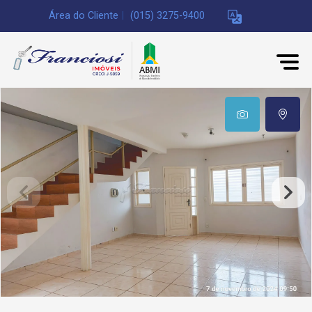
Área do Cliente
|
(015) 3275-9400