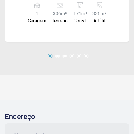
Acabamento: forro e piso frio. 2ª Casa: 1
dormitório, sala, cozinha e 1 banheiro. Só na tela
1
336m²
171m²
336m²
de barro, sem forro.
Garagem
Terreno
Const.
A. Útil
Endereço