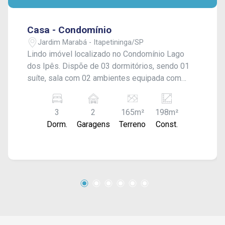
Casa - Condomínio
Jardim Marabá - Itapetininga/SP
Lindo imóvel localizado no Condomínio Lago
dos Ipês. Dispõe de 03 dormitórios, sendo 01
suíte, sala com 02 ambientes equipada com
home, cozinha planejada com ilha, banheiro
social, e área gourmet com churrasqueira. Conta
3
2
165m²
198m²
ainda com bunker, banheiro externo com
Dorm.
Garagens
Terreno
Const.
chuveiro, piscina com cascata, e lavanderia
coberta. Possui garagem coberta para 02
veículos. Será entregue totalmente mobiliado,
com acabamento de alto padrão.