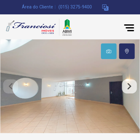
Área do Cliente
|
(015) 3275-9400