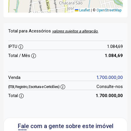
Leaflet
|
©
OpenStreetMap
Total para Acessórios
valores sujeitos a alteração.
IPTU
1.084,69
Total / Mês
1.084,69
1.700.000,00
Venda
Consulte-nos
(ITBI, Registro, Escritura e Certidões)
Total
1.700.000,00
Fale com a gente sobre este imóvel