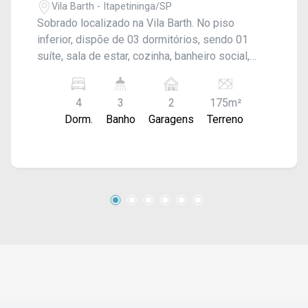
Vila Barth - Itapetininga/SP
Sobrado localizado na Vila Barth. No piso
inferior, dispõe de 03 dormitórios, sendo 01
suíte, sala de estar, cozinha, banheiro social,
quintal pequeno e lavanderia. No piso superior,
conta com uma sala com sacada e 01
4
3
2
175m²
dormitório, sendo uma suíte com closet.
Dorm.
Banho
Garagens
Terreno