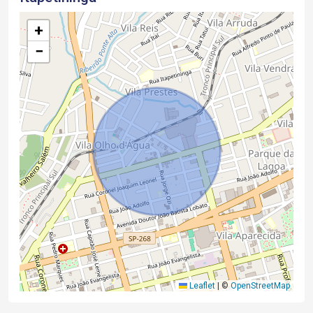
+
−
Leaflet
|
©
OpenStreetMap