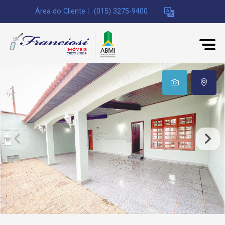
Área do Cliente
|
(015) 3275-9400