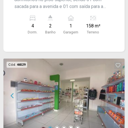
sacada para a avenida e 01 com saída para a
lavanderia (com escada externa para acesso),
além de banheiro social. No piso térreo, 01
4
2
1
158 m²
dormitório, sala de estar, cozinha com copa,
Dorm.
Banho
Garagem
Terreno
banheiro social e garagem para 01 veículo.
Cód.
46529