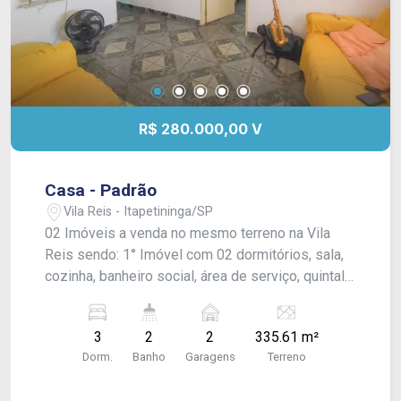
R$ 280.000,00 V
Casa - Padrão
Vila Reis - Itapetininga/SP
02 Imóveis a venda no mesmo terreno na Vila
Reis sendo: 1° Imóvel com 02 dormitórios, sala,
cozinha, banheiro social, área de serviço, quintal
e garagem coberta para 02 veículos. 2° Imóvel
com 01 dormitório, sala, cozinha, banheiro social,
3
2
2
335.61 m²
lavanderia e quintal. O Imóvel possui acabamento
Dorm.
Banho
Garagens
Terreno
em madeira e piso frio.