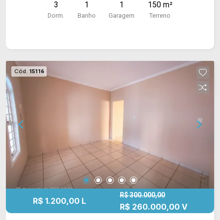
3
1
1
150 m²
Dorm.
Banho
Garagem
Terreno
Cód.
15116
R$ 300.000,00
R$ 1.200,00 L
R$ 260.000,00 V