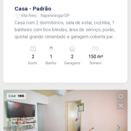
Casa - Padrão
Vila Reis - Itapetininga/SP
Casa com 2 dormitórios, sala de estar, cozinha, 1
banheiro com box blindex, área de serviço, porão,
quintal grande cimentado e garagem coberta para
2 carros. Acabamento: laje, piso frio, cozinha e
banheiro azulejados pela metade.
2
1
2
150 m²
Dorm.
Banho
Garagens
Terreno
Cód.
1805