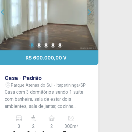
R$ 600.000,00 V
Casa - Padrão
Parque Atenas do Sul - Itapetininga/SP
Casa com 3 dormitórios sendo 1 suíte
com banheira, sala de estar dois
ambientes, sala de jantar, cozinha
grande, 1 banheiro com box, área de
serviço coberta, edícula com 1 cômodo
3
2
2
300m²
e 1 banheiro, quintal grande com