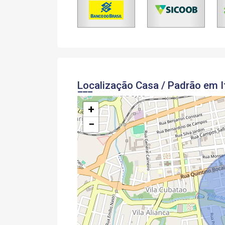
Localização Casa / Padrão em I
+
−