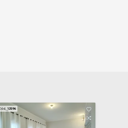
Cód.
12596