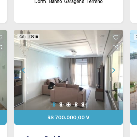
Dorm.
Banho
Garagens
Terreno
para até 08 veículos, contando com
cobertura para 01 carro.
Cód.
47918
R$ 700.000,00 V