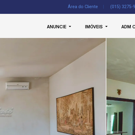
Área do Cliente
|
(015) 3275-
ANUNCIE
IMÓVEIS
ADM 