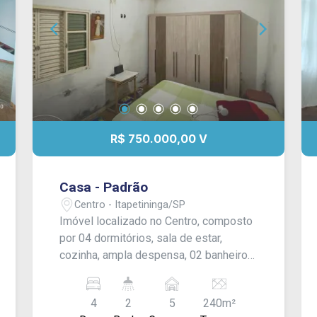
R$ 750.000,00 V
Casa - Padrão
Centro - Itapetininga/SP
Imóvel localizado no Centro, composto
por 04 dormitórios, sala de estar,
cozinha, ampla despensa, 02 banheiros
sociais, sendo 01 interno e 01 externo,
além de espaçosa área de serviço nos
4
2
5
240m²
fundos. O quintal dispõe de capacidade