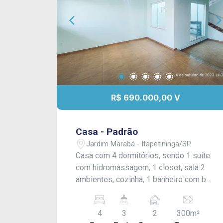
R$ 690.000,00 V
Casa - Padrão
Jardim Marabá - Itapetininga/SP
Casa com 4 dormitórios, sendo 1 suíte
com hidromassagem, 1 closet, sala 2
ambientes, cozinha, 1 banheiro com box
blindex, área de luz, escritório, 2
despensas, área de serviço fechada,
4
3
2
300m²
quintal grande sendo parte gramado,