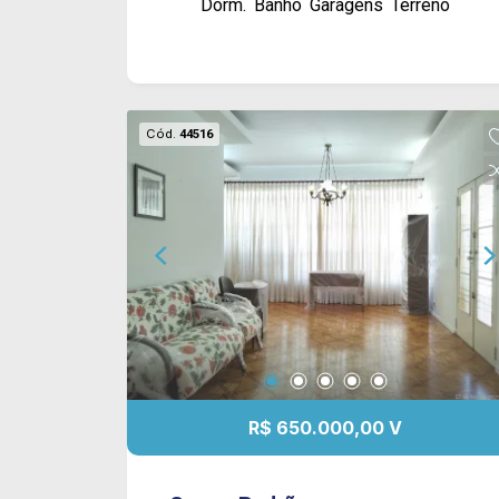
Dorm.
Banho
Garagens
Terreno
área de lazer com churrasqueira,
garagem coberta para 2 carros e
entrada para mais 2 carros.
Acabamento: laje, piso frio e azulejo.
Cód.
44516
R$ 650.000,00 V