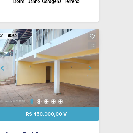
Dorm.
Banho
Garagens
Terreno
ardósia e garagem para 2 carros.
Acabamento: Laje, piso frio e azulejo.
Cód.
15230
R$ 450.000,00 V