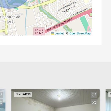
Leaflet
|
©
OpenStreetMap
Cód.
64223