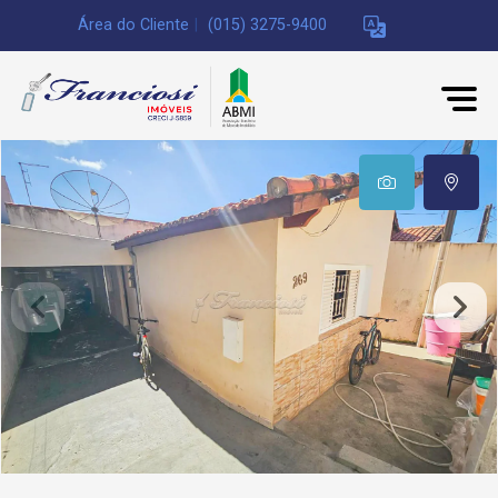
Área do Cliente
|
(015) 3275-9400