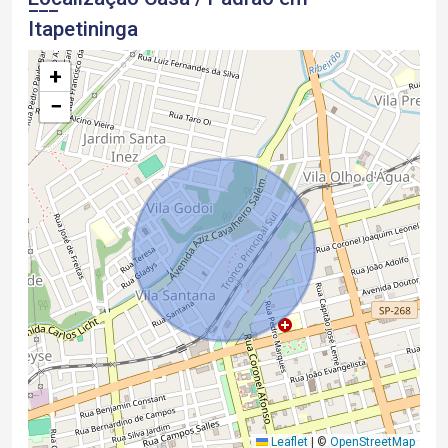
Itapetininga
+
−
Leaflet
|
©
OpenStreetMap