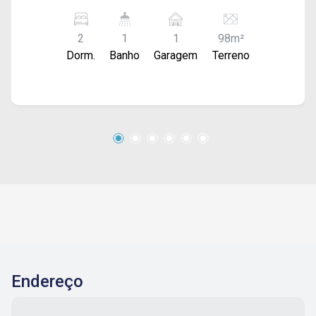
oferece Portaria com dois acessos (pedestres
e veículos), Lazer completo com Salão de
2
1
1
98m²
festas, Redário, Piscina adulto e infantil, Quadra,
Dorm.
Banho
Garagem
Terreno
Pista de Caminhada, Bicicletário e Playground.
Excelente oportunidade com Qualidade de vida,
bem estar e segurança!
Endereço