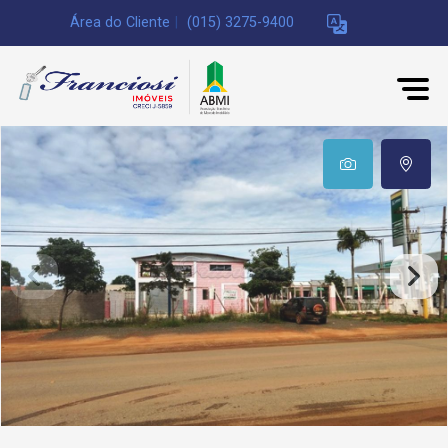
Área do Cliente
|
(015) 3275-9400