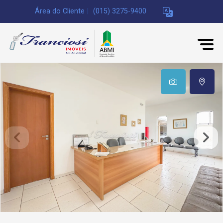
Área do Cliente
|
(015) 3275-9400