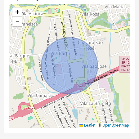
+
−
Leaflet
|
©
OpenStreetMap