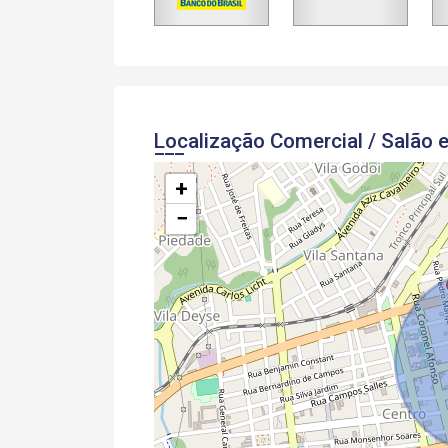
Localização Comercial / Salão 
+
−