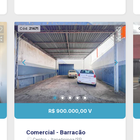
Cód.
21671
R$ 900.000,00 V
Comercial - Barracão
Centro - Itapetininga/SP