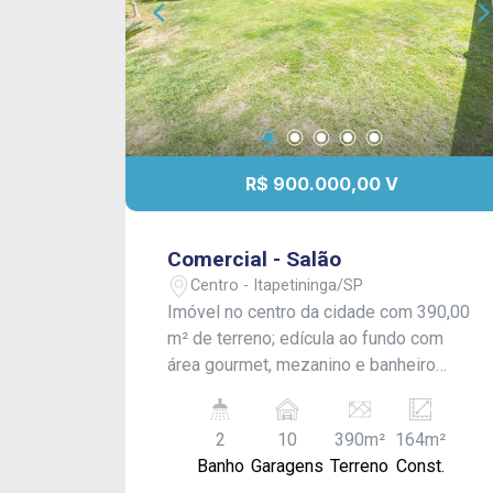
R$ 900.000,00 V
Comercial - Salão
Centro - Itapetininga/SP
Imóvel no centro da cidade com 390,00
m² de terreno; edícula ao fundo com
área gourmet, mezanino e banheiro
social, além de belo gramado. Possui
ainda 02 pontos comerciais
2
10
390m²
164m²
(independentes) com banheiros. Além
Banho
Garagens
Terreno
Const.
de garagem e vagas para muitos