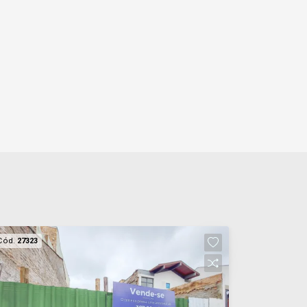
Cód.
27323