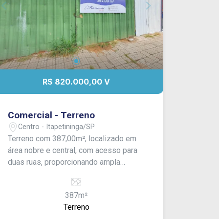
R$ 820.000,00 V
Comercial - Terreno
Centro - Itapetininga/SP
Terreno com 387,00m², localizado em
área nobre e central, com acesso para
duas ruas, proporcionando ampla
visibilidade e facilidade de circulação.
Sua posição estratégica no coração da
387m²
cidade o torna ideal para
Terreno
empreendimentos comerciais,