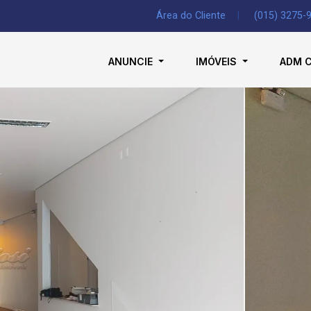
Área do Cliente
|
(015) 3275-
ANUNCIE
IMÓVEIS
ADM 