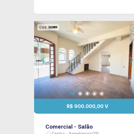
veículos ! Imóvel comercial e/ou
residencial no centro da cidade.
CONSULTE-NOS !
Cód.
36989
R$ 900.000,00 V
Comercial - Salão
Centro - Itapetininga/SP