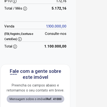
IPTU
172,16
Total / Mês
5.172,16
1.100.000,00
Venda
Consulte-nos
(ITBI, Registro, Escritura e
Certidões)
Total
1.100.000,00
Fale com a gente sobre
este imóvel
Preencha os campos abaixo e
retornamos o seu contato em breve.
Mensagem sobre o imóvel
Ref. 41000