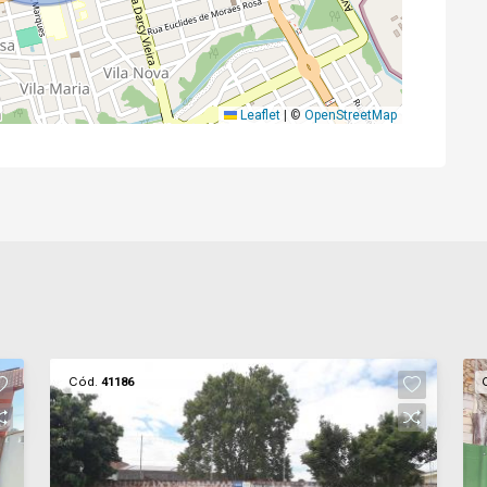
Leaflet
|
©
OpenStreetMap
Cód.
41186