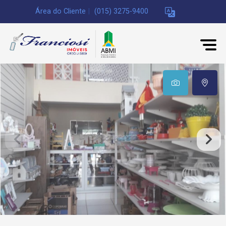
Área do Cliente
|
(015) 3275-9400