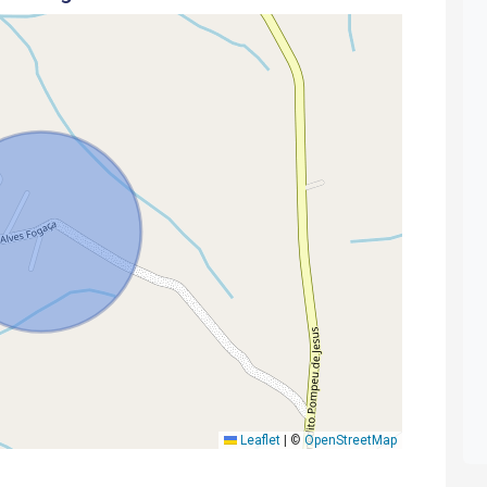
Leaflet
|
©
OpenStreetMap