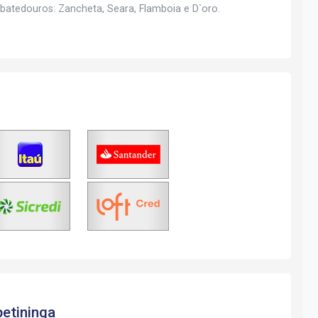
abatedouros: Zancheta, Seara, Flamboia e D`oro.
petininga