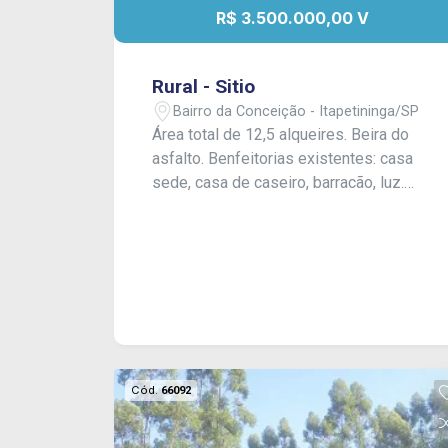
R$ 3.500.000,00 V
Rural - Sitio
Bairro da Conceição - Itapetininga/SP
Área total de 12,5 alqueires. Beira do
asfalto. Benfeitorias existentes: casa
sede, casa de caseiro, barracão, luz.
Topografia leve ondulada, formada em
pasto, 4 alqueires em eucalipto.
Hidrografia é composta de nascente e
açude.
Cód.
66092