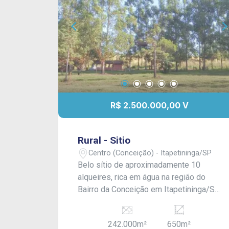
R$ 2.500.000,00 V
Rural - Sitio
Centro (Conceição) - Itapetininga/SP
Belo sítio de aproximadamente 10
alqueires, rica em água na região do
Bairro da Conceição em Itapetininga/SP,
com fácil acesso pela rodovia e
próximo a rotatória ! Possui 650,00 m²
242.000m²
650m²
aproximadamente de área construída, a