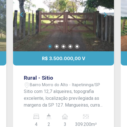
R$ 3.500.000,00 V
Rural - Sitio
Bairro Morro do Alto - Itapetininga/SP
Sitio com 12,7 alqueires, topografia
excelente, localização previlegiada as
margens da SP 127. Mangueiras, curral,
balança, brete, nascentes e riacho. Terra
mista. Casa com 4 dormitórios, sendo 1
4
2
3
309.200m²
suíte, sala, cozinha, 2 banheiros e