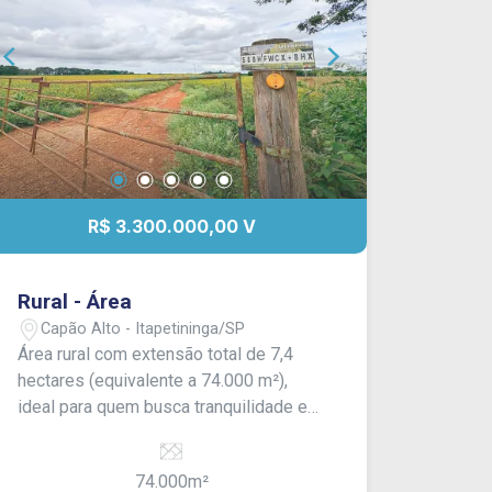
m², contendo escritório e garagem.
Conta ainda com canil com 06 baias,
poço artesiano e mina d`água. A
propriedade possui formação em
pasto, terra mista, topografia plana a
levemente ondulada e boa hidrografia,
composta por açudes e nascentes.
Conta com benfeitorias, sendo casa
R$ 3.300.000,00 V
sede, casa de caseiro, curral, barracões
para implementos e energia elétrica.
Rural - Área
Capão Alto - Itapetininga/SP
Área rural com extensão total de 7,4
hectares (equivalente a 74.000 m²),
ideal para quem busca tranquilidade em
meio à natureza. Propriedade com
excelente potencial de aproveitamento
74.000m²
comercial e residencial, oferecendo