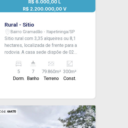
R$ 6.000,00 L
R$ 2.200.000,00 V
Rural - Sitio
Bairro Gramadão - Itapetininga/SP
Sitio rural com 3,35 alqueires ou 8,1
hectares, localizada de frente para a
rodovia. A casa sede dispõe de 02
dormitórios, sala integrada com copa,
cozinha, 01 banheiro, área, área de
5
7
79.860m²
300m²
serviço e churrasqueira. A casa de
Dorm.
Banho
Terreno
Const.
caseiro possui 03 dormitórios, sala,
cozinha, 01 banheiro e área de serviço.
Possui 03 barracões, sendo: o primeiro
com aproximadamente 300 m² e 04
banheiros (02 femininos e 02
Cód.
66470
masculinos), o segundo com
aproximadamente 150 m² e 01
banheiro, e o terceiro com cerca de 100