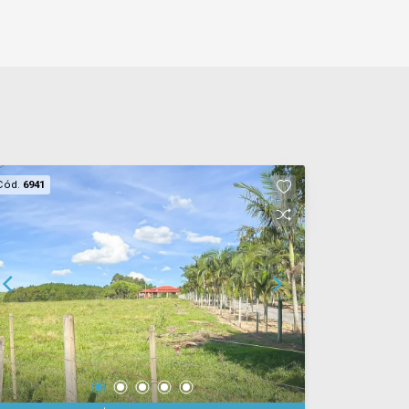
Cód.
6941