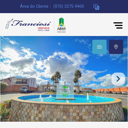
Área do Cliente
|
(015) 3275-9400