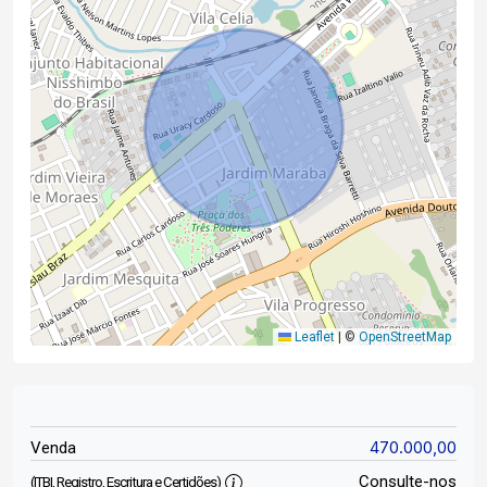
Leaflet
|
©
OpenStreetMap
470.000,00
Venda
Consulte-nos
(ITBI, Registro, Escritura e Certidões)