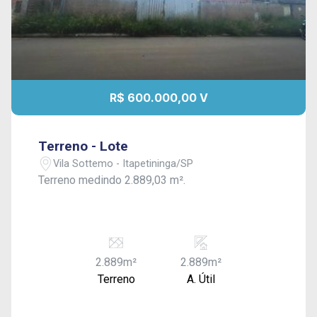
R$ 600.000,00 V
Terreno - Lote
Vila Sottemo - Itapetininga/SP
Terreno medindo 2.889,03 m².
2.889m²
2.889m²
Terreno
A. Útil