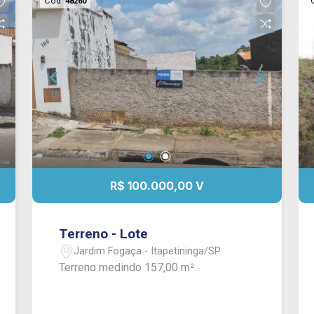
Cód.
48260
R$ 100.000,00 V
Terreno - Lote
Jardim Fogaça - Itapetininga/SP
Terreno medindo 157,00 m².