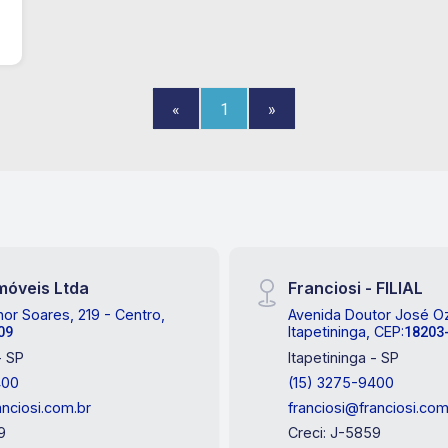
«
1
»
Imóveis Ltda
Franciosi - FILIAL
r Soares, 219 - Centro,
Avenida Doutor José Oz
Itapetininga, CEP:
09
18203
- SP
Itapetininga - SP
400
(15) 3275-9400
anciosi.com.br
franciosi@franciosi.com
9
Creci: J-5859