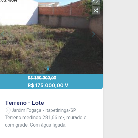
Cód.
46058
R$ 180.000,00
R$ 175.000,00 V
Terreno - Lote
Jardim Fogaça - Itapetininga/SP
Terreno medindo 281,66 m², murado e
com grade. Com água ligada.