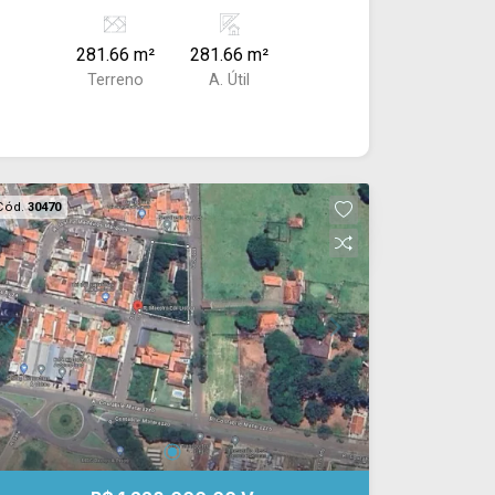
281.66 m²
281.66 m²
Terreno
A. Útil
Cód.
30470