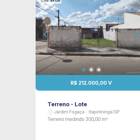
Cód.
53120
R$ 212.000,00 V
Terreno - Lote
Jardim Fogaça - Itapetininga/SP
Terreno medindo 300,00 m².