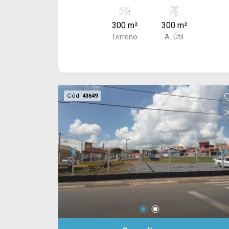
300 m²
300 m²
Terreno
A. Útil
Cód.
43649