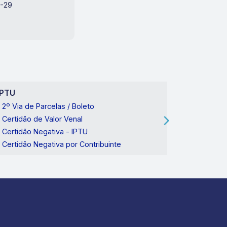
2-29
IPTU
SABESP
2º Via de Parcelas / Boleto
2º Via da
Certidão de Valor Venal
Conserto 
Certidão Negativa - IPTU
Pedido de
Certidão Negativa por Contribuinte