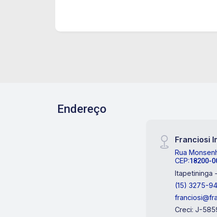
Endereço
Franciosi 
Rua Monsenho
CEP:
18200-0
Itapetininga 
(15) 3275-9
franciosi@fr
Creci: J-585