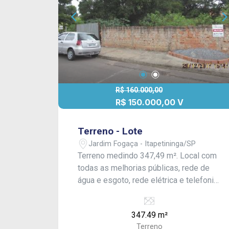
R$ 160.000,00
R$ 150.000,00 V
Terreno - Lote
Jardim Fogaça - Itapetininga/SP
Terreno medindo 347,49 m². Local com
todas as melhorias públicas, rede de
água e esgoto, rede elétrica e telefonia.
Aceita Financiamento!
347.49 m²
Terreno