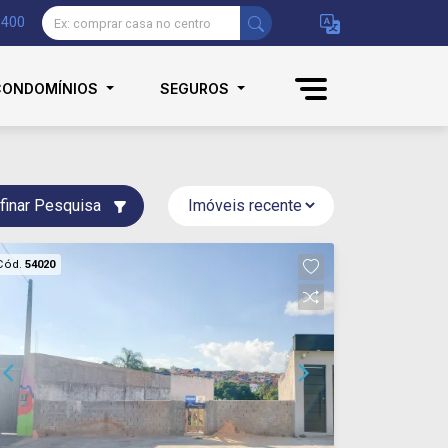
9400
CONDOMÍNIOS
SEGUROS
finar Pesquisa
Cód.
54020