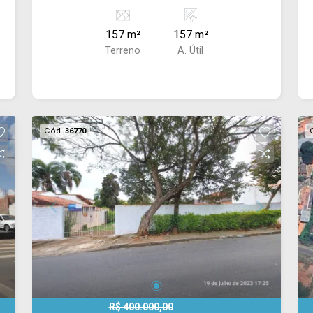
157 m²
157 m²
Terreno
A. Útil
Cód.
36770
R$ 400.000,00