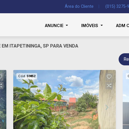
Área do Cliente
|
(015) 3275-
ANUNCIE
IMÓVEIS
ADM 
 EM ITAPETININGA, SP PARA VENDA
Re
Cód.
59852