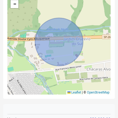
−
Leaflet
|
©
OpenStreetMap