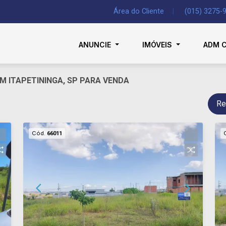
Área do Cliente
|
(015) 3275-
ANUNCIE
IMÓVEIS
ADM 
EM ITAPETININGA, SP PARA VENDA
Re
Cód.
66011