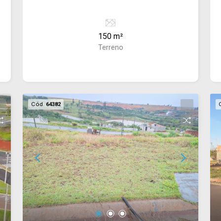
150 m²
Terreno
Cód.
64382