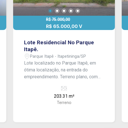
R$ 75.000,00
R$ 65.000,00 V
Lote Residencial No Parque
Itapê.
Parque Itapê - Itapetininga/SP
Lote localizado no Parque Itapê, em
ótima localização, na entrada do
empreendimento. Terreno plano, com
203,31 m², pronto para construir, ideal
para quem busca praticidade e fácil
203.31 m²
acesso.
Terreno