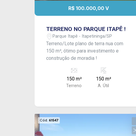
R$ 100.000,00 V
TERRENO NO PARQUE ITAPÊ !
Parque Itapê - Itapetininga/SP
Terreno/Lote plano de terra nua com
150 m², ótimo para investimento e
construção de moradia !
150 m²
150 m²
Terreno
A. Útil
Cód.
61547