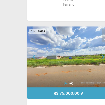
Terreno
Cód.
59954
R$ 75.000,00 V