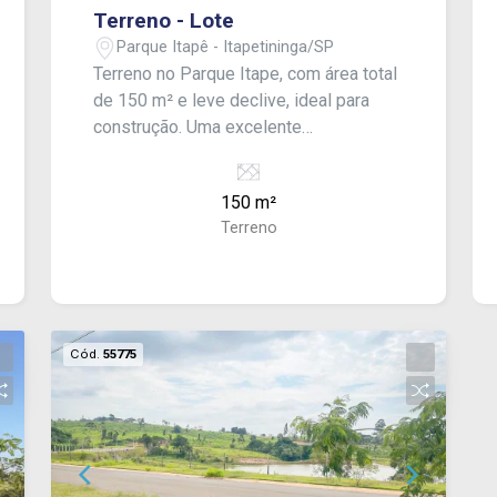
Terreno - Lote
Parque Itapê - Itapetininga/SP
Terreno no Parque Itape, com área total
de 150 m² e leve declive, ideal para
construção. Uma excelente
oportunidade para quem busca um
espaço único e valorizado.
150 m²
Terreno
Cód.
55775