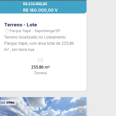
R$ 210.000,00
R$ 180.000,00 V
Terreno - Lote
Parque Itapê - Itapetininga/SP
Terreno localizado no Loteamento
Parque Itapê, com área total de 255,86
m² , em terra nua.
255.86 m²
Terreno
Cód.
59966