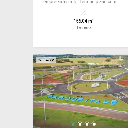
empreendimento. Terreno plano com
156 m², ideal para construção e
investimento.
156.04 m²
Terreno
Cód.
64871