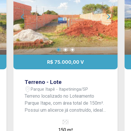
R$ 75.000,00 V
Terreno - Lote
Parque Itapê - Itapetininga/SP
Terreno localizado no Loteamento
Parque Itape, com área total de 150m².
Possui um alicerce já construído, ideal
para quem busca iniciar uma obra com
facilidade. Oferece localização
150 m²