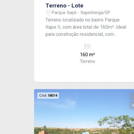
Terreno - Lote
Parque Itapê - Itapetininga/SP
Terreno localizado no bairro Parque
Itape II, com área total de 160m². Ideal
para construção residencial, com
excelente potencial para projeto
personalizado em uma região em
160 m²
desenvolvimento.
Terreno
Cód.
58214