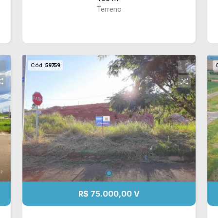
estratégica em área de crescente
Terreno
valorização.
Cód.
59759
R$ 75.000,00 V