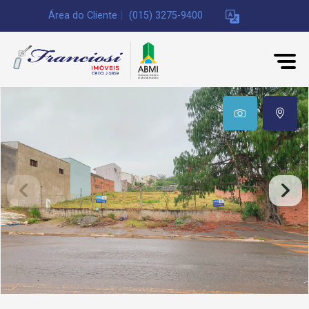
Área do Cliente
|
(015) 3275-9400