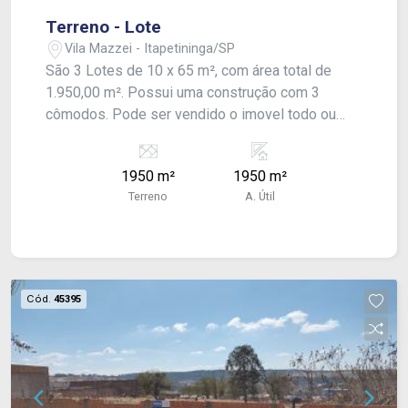
Terreno - Lote
Vila Mazzei - Itapetininga/SP
São 3 Lotes de 10 x 65 m², com área total de
1.950,00 m². Possui uma construção com 3
cômodos. Pode ser vendido o imovel todo ou
parcialmente. ao lado da casa tem um lote de 650
m².aproximadamente, que pode ser vendido
1950 m²
1950 m²
separadamente por R 150.000,00.
Terreno
A. Útil
Cód.
45395