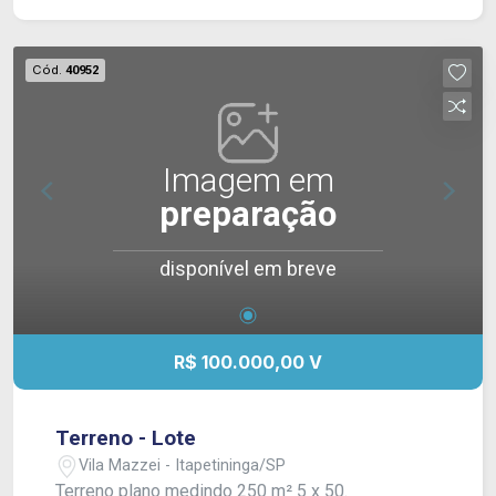
Cód.
40952
Imagem em
preparação
disponível em breve
R$ 100.000,00 V
Terreno - Lote
Vila Mazzei - Itapetininga/SP
Terreno plano medindo 250 m² 5 x 50.