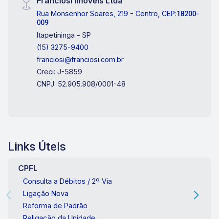
Franciosi Imóveis Ltda
Rua Monsenhor Soares, 219 - Centro, CEP:
18200-
009
Itapetininga - SP
(15) 3275-9400
franciosi@franciosi.com.br
Creci: J-5859
CNPJ: 52.905.908/0001-48
Links Úteis
CPFL
Consulta a Débitos / 2º Via
Ligação Nova
Reforma de Padrão
Religação da Unidade