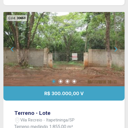
Cód.
30653
R$ 300.000,00 V
Terreno - Lote
Vila Recreio - Itapetininga/SP
Terreno medindo 1.855,00 m².