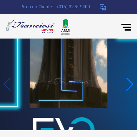
Área do Cliente
|
(015) 3275-9400