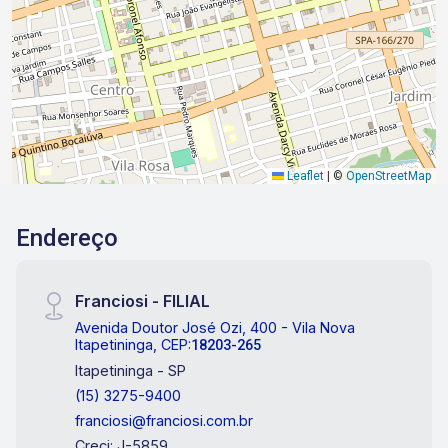
Leaflet
|
©
OpenStreetMap
Endereço
Franciosi - FILIAL
Avenida Doutor José Ozi, 400 - Vila Nova
Itapetininga, CEP:
18203-265
Itapetininga - SP
(15) 3275-9400
franciosi@franciosi.com.br
Creci: J-5859