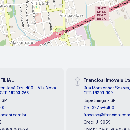
 FILIAL
Franciosi Imóveis L
or José Ozi, 400 - Vila Nova
Rua Monsenhor Soares, 
 CEP:
CEP:
18203-265
18200-009
- SP
Itapetininga - SP
400
(15) 3275-9400
anciosi.com.br
franciosi@franciosi.com
9
Creci: J-5859
5.908/0002-29
CNPJ: 52.905.908/0001