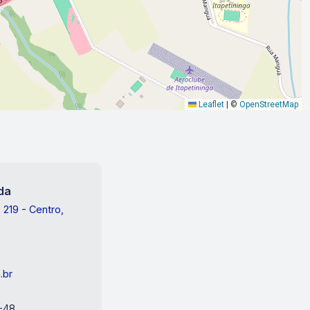
Leaflet
|
©
OpenStreetMap
tda
219 - Centro,
.br
-48