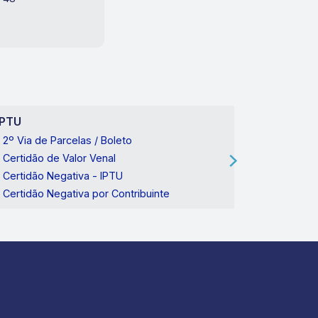
IPTU
SABESP
2º Via de Parcelas / Boleto
2º Via da
Certidão de Valor Venal
Conserto 
Certidão Negativa - IPTU
Pedido de
Certidão Negativa por Contribuinte