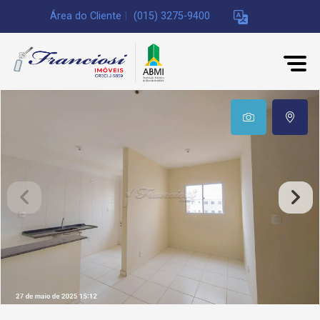
Área do Cliente
|
(015) 3275-9400