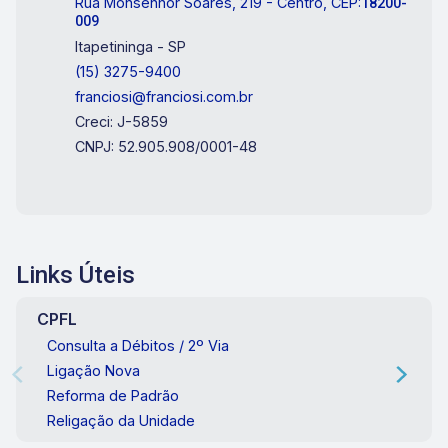
Rua Monsenhor Soares, 219 - Centro, CEP:
18200-
009
Itapetininga - SP
(15) 3275-9400
franciosi@franciosi.com.br
Creci: J-5859
CNPJ: 52.905.908/0001-48
Links Úteis
CPFL
Consulta a Débitos / 2º Via
Ligação Nova
Reforma de Padrão
Religação da Unidade