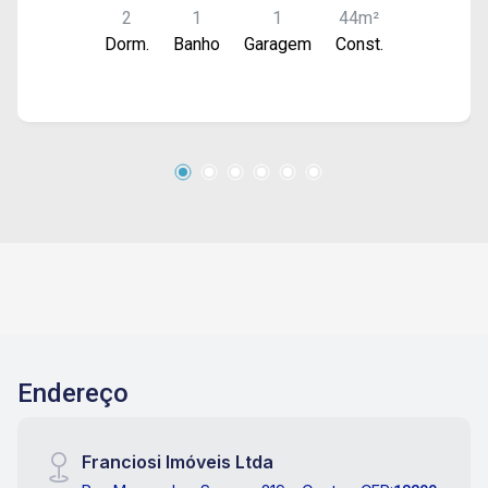
2
1
1
44m²
segurança, playground, piscina e espaço de
Dorm.
Banho
Garagem
Const.
festa.
Endereço
Franciosi Imóveis Ltda