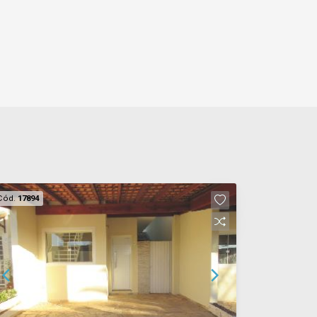
Cód.
17894