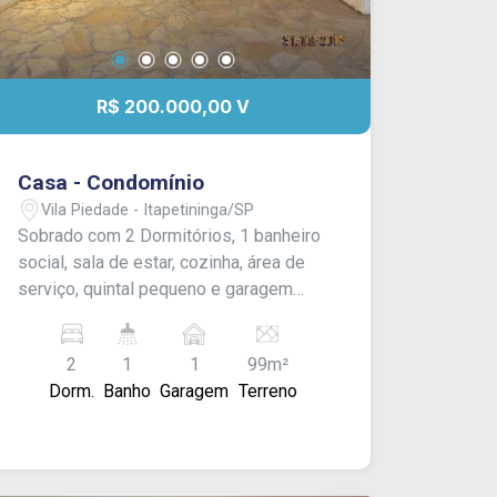
R$ 200.000,00 V
Casa - Condomínio
Vila Piedade - Itapetininga/SP
Sobrado com 2 Dormitórios, 1 banheiro
social, sala de estar, cozinha, área de
serviço, quintal pequeno e garagem
coberta para 1 carro. Acabamento: laje,
piso frio e azulejo.
2
1
1
99m²
Dorm.
Banho
Garagem
Terreno