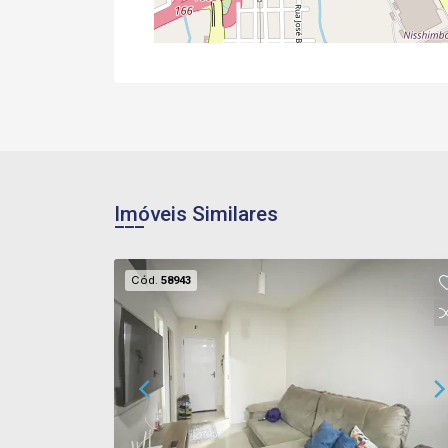
Imóveis Similares
Cód.
58943