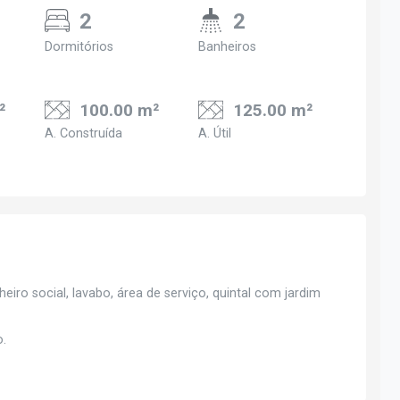
2
2
Dormitórios
Banheiros
²
100.00 m²
125.00 m²
A. Construída
A. Útil
eiro social, lavabo, área de serviço, quintal com jardim
o.