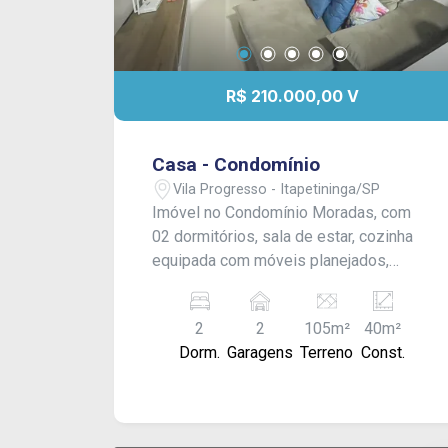
R$ 210.000,00 V
Casa - Condomínio
Vila Progresso - Itapetininga/SP
Imóvel no Condomínio Moradas, com
02 dormitórios, sala de estar, cozinha
equipada com móveis planejados,
quintal espaçoso e garagem com
capacidade para 02 veículos.
2
2
105m²
40m²
Dorm.
Garagens
Terreno
Const.