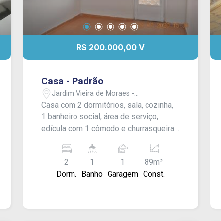
R$ 200.000,00 V
Casa - Padrão
Jardim Vieira de Moraes -
Itapetininga/SP
Casa com 2 dormitórios, sala, cozinha,
1 banheiro social, área de serviço,
edícula com 1 cômodo e churrasqueira,
garagem para 1 carro. Fachada muro
alto com portão vazado. Acabamento:
2
1
1
89m²
forro pvc, piso frio e ardosia.
Dorm.
Banho
Garagem
Const.