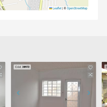
Leaflet
|
©
OpenStreetMap
Cód.
38972