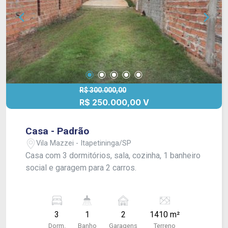
R$ 300.000,00
R$ 250.000,00 V
Casa - Padrão
Vila Mazzei - Itapetininga/SP
Casa com 3 dormitórios, sala, cozinha, 1 banheiro
social e garagem para 2 carros.
3
1
2
1410 m²
Dorm.
Banho
Garagens
Terreno