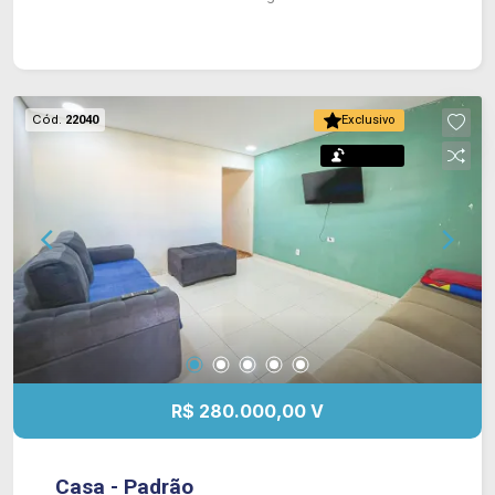
Cód.
22040
Exclusivo
Permuta
R$ 280.000,00 V
Casa - Padrão