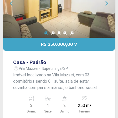
R$ 350.000,00 V
Casa - Padrão
Vila Mazzei - Itapetininga/SP
Imóvel localizado na Vila Mazzei, com 03
dormitórios sendo 01 suíte, sala de estar,
cozinha com pia e armários, e banheiro social.
Área gourmet nos fundos com churrasqueira, pia
e lavabo. e sótão com 02 ambientes e quintal
3
1
2
250 m²
gramado.
Dorm.
Suite
Banho
Terreno