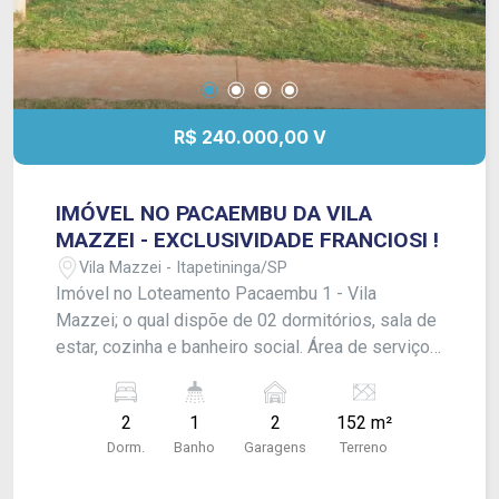
R$ 240.000,00 V
IMÓVEL NO PACAEMBU DA VILA
MAZZEI - EXCLUSIVIDADE FRANCIOSI !
Vila Mazzei - Itapetininga/SP
Imóvel no Loteamento Pacaembu 1 - Vila
Mazzei; o qual dispõe de 02 dormitórios, sala de
estar, cozinha e banheiro social. Área de serviço
coberta e quintal amplo com espaço para muitos
carros. Acabamento: Laje e piso frio. - Aceita
2
1
2
152 m²
financiamento, CONSULTE-NOS !
Dorm.
Banho
Garagens
Terreno