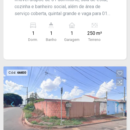
cozinha e banheiro social, além de área de
serviço coberta, quintal grande e vaga para 01
carro. Acabamento: Forro PVC e piso frio.
CONSULTE-NOS !
1
1
1
250 m²
Dorm.
Banho
Garagem
Terreno
Cód.
66650