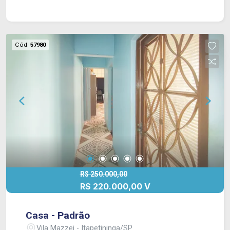
Cód.
57980
R$ 250.000,00
R$ 220.000,00 V
Casa - Padrão
Vila Mazzei - Itapetininga/SP