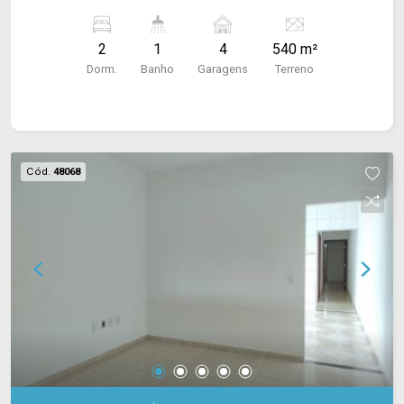
2
1
4
540 m²
Dorm.
Banho
Garagens
Terreno
Cód.
48068