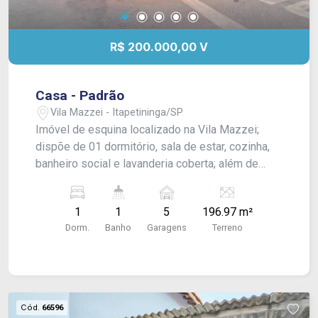
R$ 200.000,00 V
Casa - Padrão
Vila Mazzei - Itapetininga/SP
Imóvel de esquina localizado na Vila Mazzei;
dispõe de 01 dormitório, sala de estar, cozinha,
banheiro social e lavanderia coberta; além de
vagas de garagem para muitos carros. -
CONSULTE-NOS !
1
1
5
196.97 m²
Dorm.
Banho
Garagens
Terreno
Cód.
66596