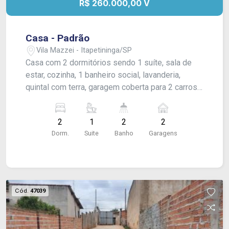
R$ 260.000,00 V
Casa - Padrão
Vila Mazzei - Itapetininga/SP
Casa com 2 dormitórios sendo 1 suíte, sala de
estar, cozinha, 1 banheiro social, lavanderia,
quintal com terra, garagem coberta para 2 carros.
Acabamento: laje, piso frio, forro pvc (banheiro da
suíte externa), azulejos nos banheiros.
2
1
2
2
Dorm.
Suite
Banho
Garagens
Cód.
47039