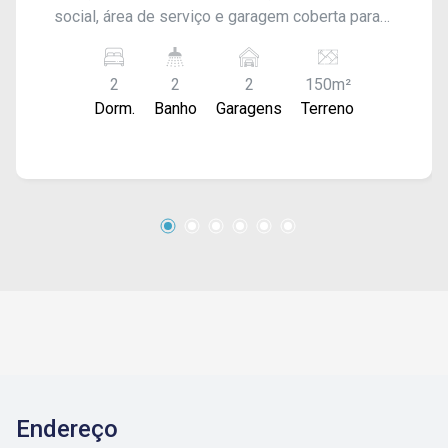
social, área de serviço e garagem coberta para 2
carros. Acabamento: laje, sanca de gesso,
porcelanato, mármore e blindex.
2
2
2
150m²
Dorm.
Banho
Garagens
Terreno
Endereço