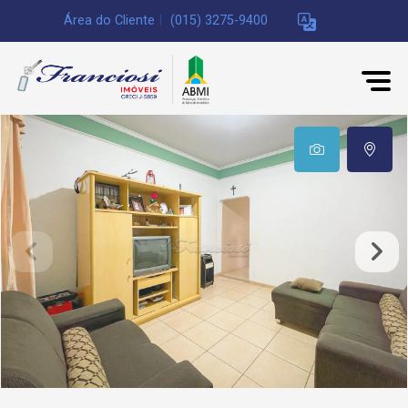
Área do Cliente
|
(015) 3275-9400