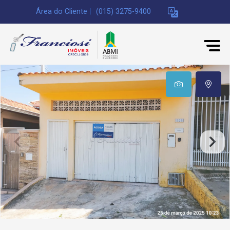
Área do Cliente
|
(015) 3275-9400