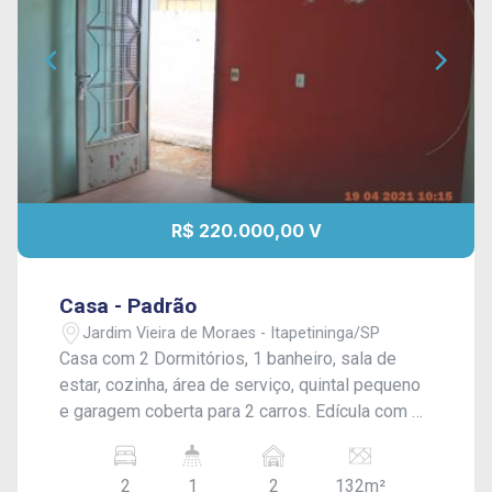
R$ 220.000,00 V
Casa - Padrão
Jardim Vieira de Moraes - Itapetininga/SP
Casa com 2 Dormitórios, 1 banheiro, sala de
estar, cozinha, área de serviço, quintal pequeno
e garagem coberta para 2 carros. Edícula com 1
dormitório. Acabamento: laje e piso frio.
2
1
2
132m²