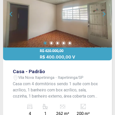
R$ 420.000,00
R$ 400.000,00 V
Casa - Padrão
Vila Nova Itapetininga - Itapetininga/SP
Casa com 4 dormitórios sendo 1 suíte com box
acrílico, 1 banheiro com box acrílico, sala,
cozinha, 1 banheiro externo, área coberta com
churrasqueira e área de serviço, quintal
cimentado, duas entradas de garagem sendo 2
4
1
262 m²
200 m²
carros cobertos e 1 carro descoberto.