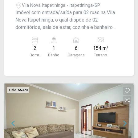
Vila Nova Itapetininga - Itapetininga/SP
Imóvel com entrada/saída para 02 ruas na Vila
Nova Itapetininga, o qual dispõe de 02
dormitórios, sala de estar, cozinha e banheiro
social; área de serviço, quintal e garagem para 06
carros. Acabamento: Laje e piso frio. - Aceita
2
1
6
154 m²
financiamento, CONSULTE-NOS !
Dorm.
Banho
Garagens
Terreno
Cód.
55370