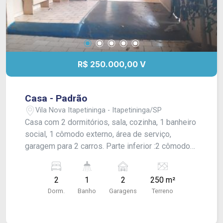
R$ 250.000,00 V
Casa - Padrão
Vila Nova Itapetininga - Itapetininga/SP
Casa com 2 dormitórios, sala, cozinha, 1 banheiro
social, 1 cômodo externo, área de serviço,
garagem para 2 carros. Parte inferior :2 cômodos
1 wc ,quintal grande Acabamento: laje, forro e
piso frio.
2
1
2
250 m²
Dorm.
Banho
Garagens
Terreno