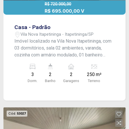
R$ 720.000,00
R$ 695.000,00 V
Casa - Padrão
Vila Nova Itapetininga - Itapetininga/SP
Imóvel localizado na Vila Nova Itapetininga, com
03 dormitórios, sala 02 ambientes, varanda,
cozinha com armário modulado, 01 banheiro
social com box blindex, quintal, churrasqueira,
edícula com área de serviço, 01 banheiro e 01
3
2
2
250 m²
cômodo, porão e garagem coberta para 02 carros.
Dorm.
Banho
Garagens
Terreno
Acabamento: laje, piso frio e taco.
Cód.
53027