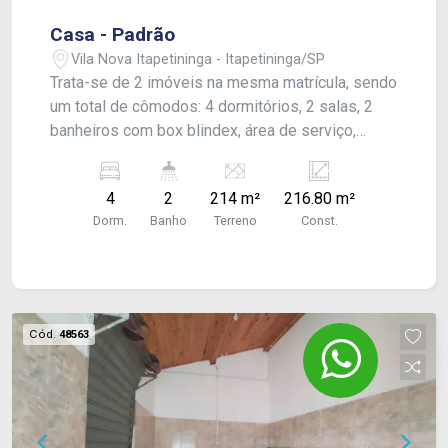
Casa - Padrão
Vila Nova Itapetininga - Itapetininga/SP
Trata-se de 2 imóveis na mesma matrícula, sendo
um total de cômodos: 4 dormitórios, 2 salas, 2
banheiros com box blindex, área de serviço,
quintal, churrasqueira e garagem.
4
2
214 m²
216.80 m²
Dorm.
Banho
Terreno
Const.
Cód.
48563