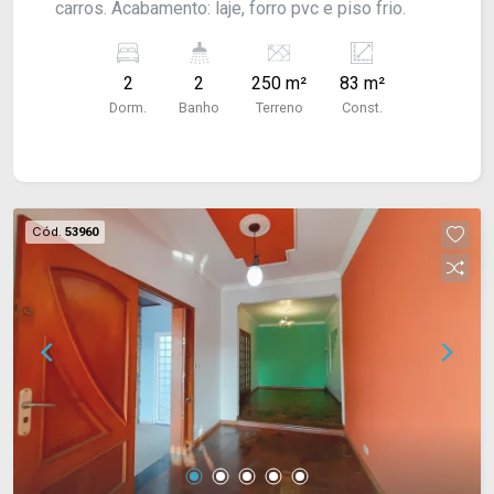
carros. Acabamento: laje, forro pvc e piso frio.
2
2
250 m²
83 m²
Dorm.
Banho
Terreno
Const.
Cód.
53960