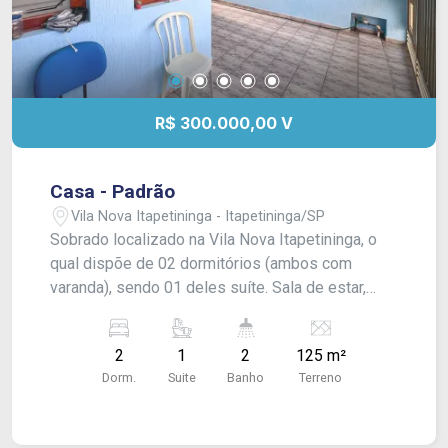
R$ 300.000,00 V
Casa - Padrão
Vila Nova Itapetininga - Itapetininga/SP
Sobrado localizado na Vila Nova Itapetininga, o
qual dispõe de 02 dormitórios (ambos com
varanda), sendo 01 deles suíte. Sala de estar,
copa, cozinha e banheiro social. Edícula com
churrasqueira, área de serviço coberta, porão e
2
1
2
125 m²
garagem para 01 carro de pequeno porte.
Dorm.
Suite
Banho
Terreno
Acabamento: Laje e piso frio. CONSULTE-NOS !