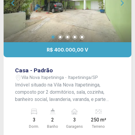
R$ 400.000,00 V
Casa - Padrão
Vila Nova Itapetininga - Itapetininga/SP
Imóvel situado na Vila Nova Itapetininga,
composto por 2 dormitórios, sala, cozinha,
banheiro social, lavanderia, varanda, e parte
inferior com sala e suíte, podendo ser utilizado
como comércio. Dispõe de garagem para 3
3
2
3
250 m²
veículos. O imóvel possui acabamento em laje,
Dorm.
Banho
Garagens
Terreno
com revestimentos em piso porcelanato e piso