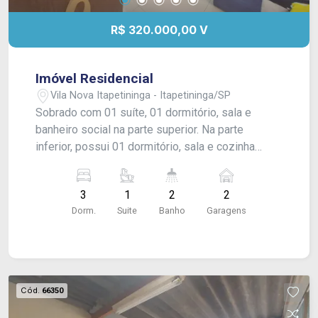
R$ 320.000,00 V
Imóvel Residencial
Vila Nova Itapetininga - Itapetininga/SP
Sobrado com 01 suíte, 01 dormitório, sala e
banheiro social na parte superior. Na parte
inferior, possui 01 dormitório, sala e cozinha
conjugadas, banheiro social, quintal e garagem
para 02 veículos. Acabamento: piso frio, azulejo e
3
1
2
2
laje.
Dorm.
Suite
Banho
Garagens
Cód.
66350