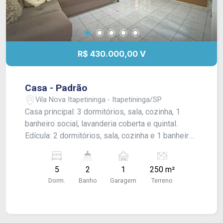
R$ 430.000,00 V
Casa - Padrão
Vila Nova Itapetininga - Itapetininga/SP
Casa principal: 3 dormitórios, sala, cozinha, 1
banheiro social, lavanderia coberta e quintal.
Edícula: 2 dormitórios, sala, cozinha e 1 banheiro
social. Ponto comercial: Salão, 1 banheiro, recuo
para mesas na fachada. Acabamento: laje e piso
5
2
1
250 m²
frio.
Dorm.
Banho
Garagem
Terreno