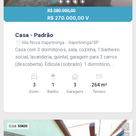
R$ 280.000,00
R$ 270.000,00 V
Casa - Padrão
Vila Nova Itapetininga - Itapetininga/SP
Casa com 3 dormitórios, sala, cozinha, 1 banheiro
social, lavanderia, quintal, garagem para 3 carros
(descoberta). Edícula (sobrado): 1 dormitório,
sala, cozinha, 1 banheiro (em construção).
Acabamento: forro pvc e piso frio.
3
1
3
264 m²
Dorm.
Banho
Garagens
Terreno
Cód.
50420