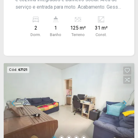
serviço e entrada para moto. Acabamento: Gesso
e piso frio.
2
1
125 m²
31 m²
Dorm.
Banho
Terreno
Const.
Cód.
67121