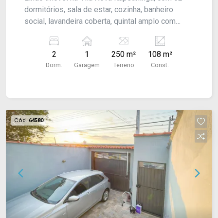
dormitórios, sala de estar, cozinha, banheiro
social, lavandeira coberta, quintal amplo com
espaço gourmet coberto, 01 dormitório e 01
banheiro externo, garagem para 01 veículo.
2
1
250 m²
108 m²
Acabamento: Piso frio, taco e laje.
Dorm.
Garagem
Terreno
Const.
Cód.
64580