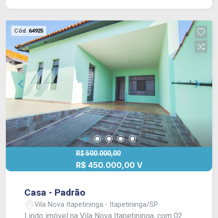
gourmet fechada, com cozinha e churrasqueira.
Cômodo de apoio/despensa e banheiro social.
Lavanderia fechado e quintal amplo com canil.
Cód.
64925
Garagem para 05 veículos, sendo 02 cobertos e
demais descobertos (além de portão
automático). Acabamento: Porcelanato:, piso frio,
gesso, modulados, blindex e iluminação em led.
R$ 500.000,00
R$ 450.000,00 V
Casa - Padrão
Vila Nova Itapetininga - Itapetininga/SP
Lindo imóvel na Vila Nova Itapetininga, com 02