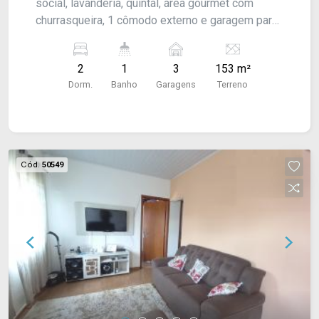
social, lavanderia, quintal, área gourmet com
churrasqueira, 1 cômodo externo e garagem para
3 carros. Acabamento: laje, forro pvc e piso frio.
2
1
3
153 m²
Dorm.
Banho
Garagens
Terreno
Cód.
50549