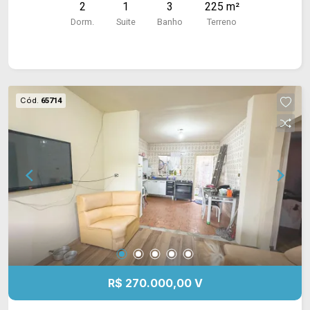
2
1
3
225 m²
lavanderia coberta. Garagem coberta para 01
Dorm.
Suite
Banho
Terreno
carro e vagas para muitos mais. Acabamento:
Laje, piso frio e azulejos. CONSULTE-NOS !
Cód.
65714
R$ 270.000,00 V