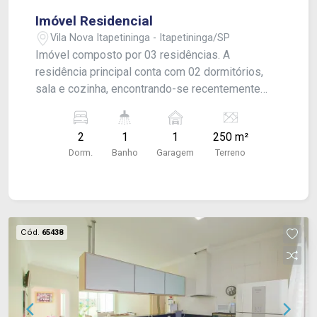
Imóvel Residencial
Vila Nova Itapetininga - Itapetininga/SP
Imóvel composto por 03 residências. A
residência principal conta com 02 dormitórios,
sala e cozinha, encontrando-se recentemente
reformada, oferecendo conforto e funcionalidade.
As demais residências apresentam potencial
2
1
1
250 m²
para reforma e valorização, sendo uma excelente
Dorm.
Banho
Garagem
Terreno
oportunidade para quem busca investimento ou
ampliação de renda.
Cód.
65438