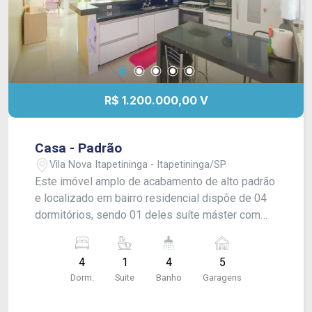
R$ 1.200.000,00 V
Casa - Padrão
Vila Nova Itapetininga - Itapetininga/SP
Este imóvel amplo de acabamento de alto padrão
e localizado em bairro residencial dispõe de 04
dormitórios, sendo 01 deles suíte máster com
closet e banheiro com 02 cubas, além de sacada.
Sala de estar ampla com pé direito alto, lavabo e
4
1
4
5
jardim de inverno/área de luz. Sala de jantar e
Dorm.
Suite
Banho
Garagens
cozinha integradas e banheiro social. No subsolo,
conta com amplo salão de festas e/ou área