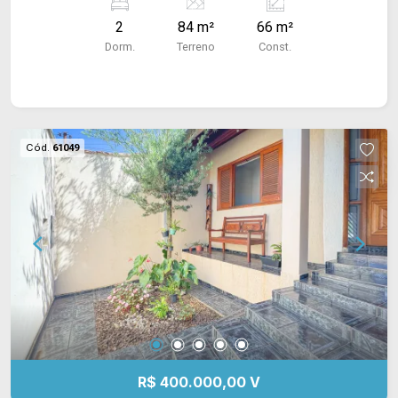
PVC e piso frio.
2
84 m²
66 m²
Dorm.
Terreno
Const.
Cód.
61049
R$ 400.000,00 V