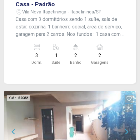
Casa - Padrão
Vila Nova Itapetininga - Itapetininga/SP
Casa com 3 dormitórios sendo 1 suíte, sala de
estar, cozinha, 1 banheiro social, área de serviço,
garagem para 2 carros. Nos fundos : 1 casa com
1 dormitório, cozinha, 1 banheiro e garagem.
Acabamento: laje, piso frio, box blindex e portão
3
1
2
2
automático.
Dorm.
Suite
Banho
Garagens
Cód.
52082