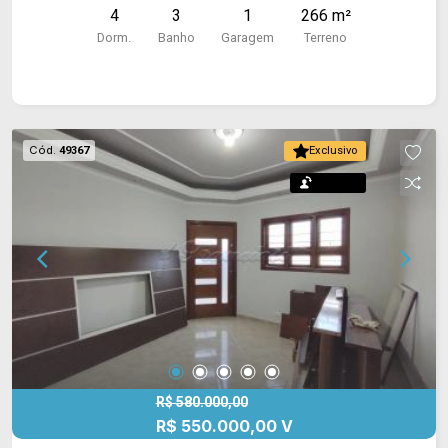
4
3
1
266 m²
pvc e piso frio.
Dorm.
Banho
Garagem
Terreno
Cód.
49367
Exclusivo
Permuta
R$ 580.000,00
R$ 550.000,00 V