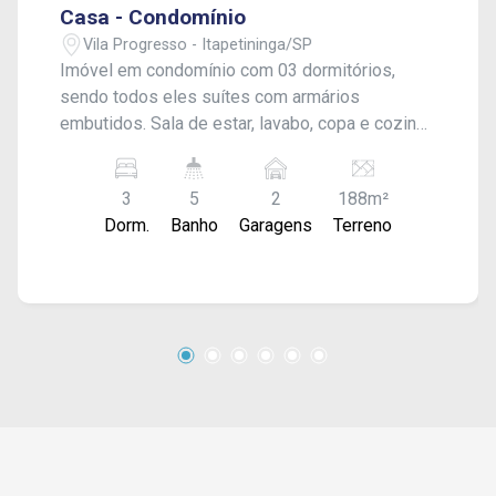
Casa - Condomínio
Vila Progresso - Itapetininga/SP
Imóvel em condomínio com 03 dormitórios,
sendo todos eles suítes com armários
embutidos. Sala de estar, lavabo, copa e cozinha
com churrasqueira e forno a lenha. Escritório,
lavabo de apoio e lavanderia coberta, além de
3
5
2
188m²
garagem para 02 carros. Acabamento: Laje,
Dorm.
Banho
Garagens
Terreno
gesso, porcelanato, e ar-condicionado.