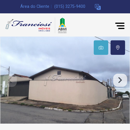
Área do Cliente
|
(015) 3275-9400