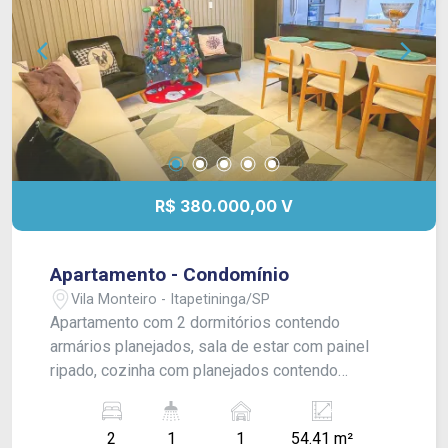
R$ 380.000,00 V
Apartamento - Condomínio
Vila Monteiro - Itapetininga/SP
Apartamento com 2 dormitórios contendo
armários planejados, sala de estar com painel
ripado, cozinha com planejados contendo
cooktop, coifa e forno embutido, 01 banheiro
social e lavanderia. O condomínio oferece:
2
1
1
54.41 m²
portaria 24h, academia, playground, salão de