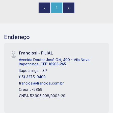
corretores para obter informações sobre os
«
1
»
valores e as condições!
Endereço
Franciosi - FILIAL
Avenida Doutor José Ozi, 400 - Vila Nova
Itapetininga, CEP:
18203-265
Itapetininga - SP
(15) 3275-9400
franciosi@franciosi.com.br
Creci: J-5859
CNPJ: 52.905.908/0002-29