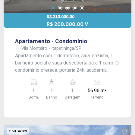
R$ 210.000,00
R$ 200.000,00 V
Apartamento - Condomínio
Vila Monteiro - Itapetininga/SP
Apartamento com 1 dormitório, sala, cozinha, 1
banheiro social e vaga descoberta para 1 carro. O
condomínio oferece: portaria 24h, academia,
playground, salão de festas, salão de jogos, mini
quadra de basquete, piscina, área gourmet com
1
1
1
56.96 m²
churrasqueira e lavanderia coletiva.
Dorm.
Banho
Garagem
Terreno
Cód.
42689