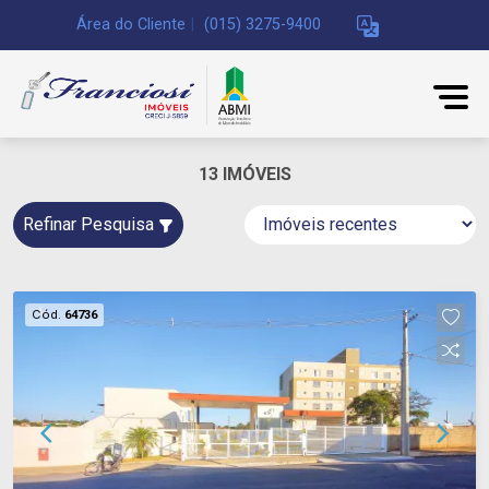
Área do Cliente
|
(015) 3275-9400
13 IMÓVEIS
Refinar Pesquisa
Cód.
64736