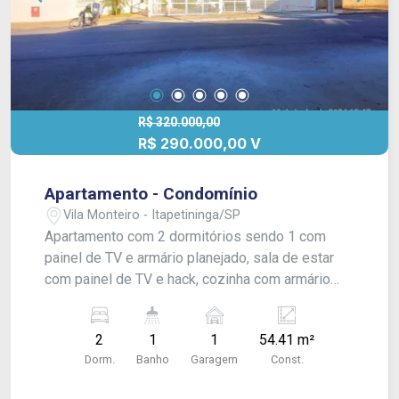
R$ 320.000,00
R$ 290.000,00 V
Apartamento - Condomínio
Vila Monteiro - Itapetininga/SP
Apartamento com 2 dormitórios sendo 1 com
painel de TV e armário planejado, sala de estar
com painel de TV e hack, cozinha com armário
modulado, cooktop e coifa, 1 banheiro social com
box blindex e gabinete, área de serviço com
2
1
1
54.41 m²
armário planejado, vaga para 1 carro. Acabamento:
Dorm.
Banho
Garagem
Const.
teto rebaixado com gesso e piso frio. O
condomínio oferece: portaria 24h, academia,