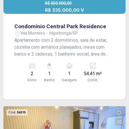
R$ 350.000,00
R$ 335.000,00 V
Condomínio Central Park Residence
Vila Monteiro - Itapetininga/SP
Apartamento com 2 dormitórios, sala de estar,
cozinha com armários planejados, mesa com
banco e 2 cadeiras, 1 banheiro social, área de
serviço, quintal e garagem para 01 veículo.
Acabamento: laje e piso frio. #estudantes
2
1
1
54.41 m²
Dorm.
Banho
Garagem
Const.
Cód.
56315