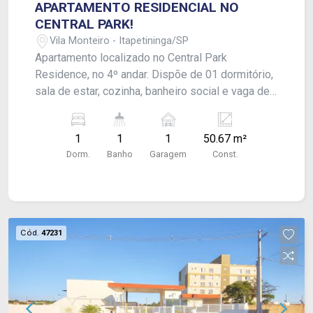
APARTAMENTO RESIDENCIAL NO
CENTRAL PARK!
Vila Monteiro - Itapetininga/SP
Apartamento localizado no Central Park
Residence, no 4º andar. Dispõe de 01 dormitório,
sala de estar, cozinha, banheiro social e vaga de
garagem descoberta para 01 veículo.
Acabamento: laje e piso frio. O condomínio
1
1
1
50.67 m²
oferece: portaria autônoma, academia,
Dorm.
Banho
Garagem
Const.
playground, salão de festas, salão de jogos, mini
quadra de basquete, piscina, área gourmet com
churrasqueira e lavanderia coletiva.
Cód.
47231