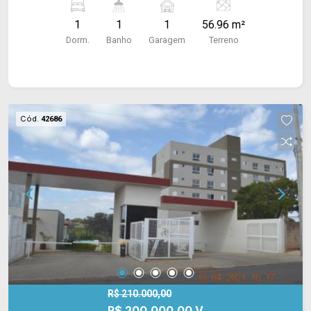
quadra de basquete, piscina, área gourmet com
1
1
1
56.96 m²
churrasqueira e lavanderia coletiva.
Dorm.
Banho
Garagem
Terreno
Cód.
42686
R$ 210.000,00
R$ 200.000,00 V