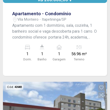
Apartamento - Condomínio
Vila Monteiro - Itapetininga/SP
Apartamento com 1 dormitório, sala, cozinha, 1
banheiro social e vaga descoberta para 1 carro. O
condomínio oferece: portaria 24h, academia,
playground, salão de festas, salão de jogos, mini
quadra de basquete, piscina, área gourmet com
1
1
1
56.96 m²
churrasqueira e lavanderia coletiva.
Dorm.
Banho
Garagem
Terreno
Cód.
42683