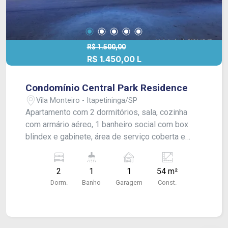
R$ 1.500,00
R$ 1.450,00 L
Condomínio Central Park Residence
Vila Monteiro - Itapetininga/SP
Apartamento com 2 dormitórios, sala, cozinha
com armário aéreo, 1 banheiro social com box
blindex e gabinete, área de serviço coberta e
vaga para 1 carro. Acabamento: laje, piso frio e
laminado.
2
1
1
54 m²
Dorm.
Banho
Garagem
Const.