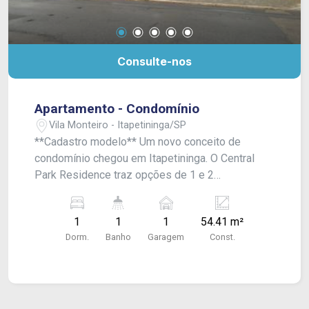
Consulte-nos
Apartamento - Condomínio
Vila Monteiro - Itapetininga/SP
**Cadastro modelo** Um novo conceito de
condomínio chegou em Itapetininga. O Central
Park Residence traz opções de 1 e 2
dormitórios, com ou sem suíte e diversos tipos
de apartamentos. Plantas de 35,70 m² e 54,41
1
1
1
54.41 m²
m². Além disso o empreendimento oferece
Dorm.
Banho
Garagem
Const.
academia, espaço gourmet, 02 elevadores por
torre, espaço mulher, lavanderia Auto Service,
piscina (Adulto e Infantil) e mini quadra de
basquete. * As fotos são do apartamento
modelo. Entre em contato com um de nossos