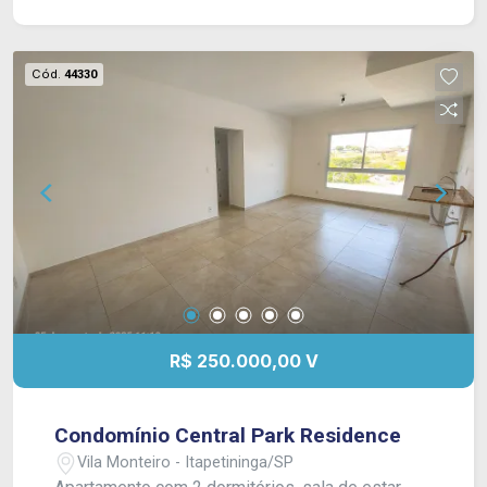
playground, salão de festas, salão de jogos, mini
quadra de basquete, piscina, área gourmet com
churrasqueira e lavanderia coletiva.
Cód.
44330
R$ 250.000,00 V
Condomínio Central Park Residence
Vila Monteiro - Itapetininga/SP