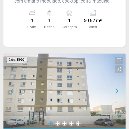
com armário modulado, cooktop, coifa, máquina
de lavar, geladeira, 1 banheiro social com box
blindex e vaga para 1 carro. Acabamento: laje,
1
1
1
50.67 m²
piso frio.
Dorm.
Banho
Garagem
Const.
Cód.
59201