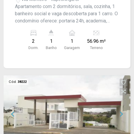
Apartamento com 2 dormitórios, sala, cozinha, 1
banheiro social e vaga descoberta para 1 carro. O
condomínio oferece: portaria 24h, academia,
playground, salão de festas, salão de jogos, mini
quadra de basquete, piscina, área gourmet com
2
1
1
56.96 m²
churrasqueira e lavanderia coletiva.
Dorm.
Banho
Garagem
Terreno
Cód.
38222