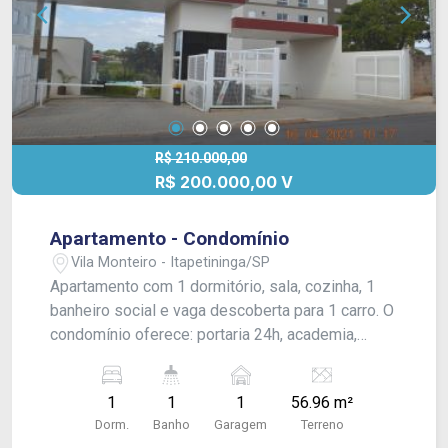
R$ 210.000,00
R$ 200.000,00 V
Apartamento - Condomínio
Vila Monteiro - Itapetininga/SP
Apartamento com 1 dormitório, sala, cozinha, 1
banheiro social e vaga descoberta para 1 carro. O
condomínio oferece: portaria 24h, academia,
playground, salão de festas, salão de jogos, mini
quadra de basquete, piscina, área gourmet com
1
1
1
56.96 m²
churrasqueira e lavanderia coletiva.
Dorm.
Banho
Garagem
Terreno